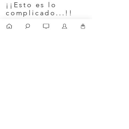
¡¡Esto es lo
complicado...!!
Una vez que la tela esté
completamente cubierta con el tinte y